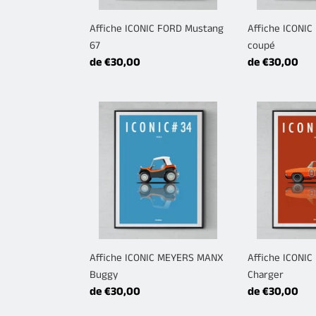
Affiche ICONIC FORD Mustang
Affiche ICONI
67
coupé
Prix
de €30,00
Prix
de €30,00
normal
normal
Affiche
Affiche
ICONIC
ICONIC
MEYERS
DODGE
MANX
Charger
Buggy
Affiche ICONIC MEYERS MANX
Affiche ICONI
Buggy
Charger
Prix
de €30,00
Prix
de €30,00
normal
normal