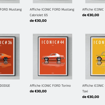
C FORD Mustang
Affiche ICONIC FORD Mustang
Affiche ICONIC
Prix
de €30,00
Cabriolet 65
Prix
de €30,00
normal
normal
Affiche
Affiche
ICONIC
ICONIC
FORD
CHECKER
Torino
NY
Taxi
C DODGE
Affiche ICONIC FORD Torino
Affiche ICONI
Prix
de €30,00
Taxi
normal
Prix
de €30,00
normal