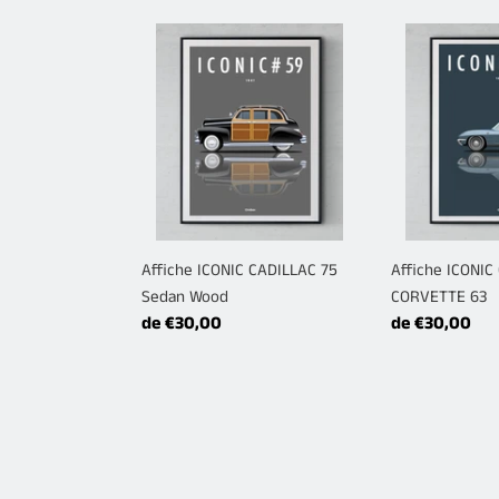
Affiche
Affiche
ICONIC
ICONIC
CADILLAC
CHEVROLET
75
CORVETTE
Sedan
63
Wood
Affiche ICONIC CADILLAC 75
Affiche ICONI
Sedan Wood
CORVETTE 63
Prix
de €30,00
Prix
de €30,00
normal
normal