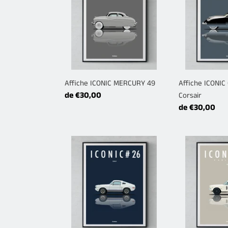
MERCURY
CORD
49
Phantom
Corsair
Affiche ICONIC MERCURY 49
Affiche ICONI
Prix
de €30,00
Corsair
normal
Prix
de €30,00
normal
Affiche
Affiche
ICONIC
ICONIC
FORD
FORD
Mustang
Mustang
67
coupé