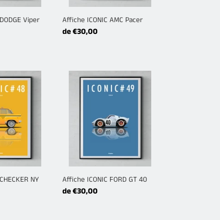
 DODGE Viper
Affiche ICONIC AMC Pacer
Prix
de €30,00
normal
Affiche
ICONIC
FORD
GT
40
C CHECKER NY
Affiche ICONIC FORD GT 40
Prix
de €30,00
normal