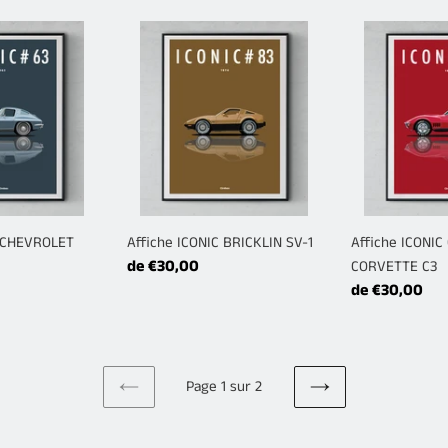
Affiche
Affiche
ICONIC
ICONIC
BRICKLIN
CHEVROLET
SV-
CORVETTE
1
C3
C CHEVROLET
Affiche ICONIC BRICKLIN SV-1
Affiche ICONI
Prix
de €30,00
CORVETTE C3
normal
Prix
de €30,00
normal
Page 1 sur 2
PAGE
PAGE
PRÉCÉDENTE
SUIVANTE