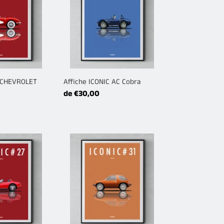
AC
Cobra
C CHEVROLET
Affiche ICONIC AC Cobra
Prix
de €30,00
normal
Affiche
ICONIC
AMC
Pacer