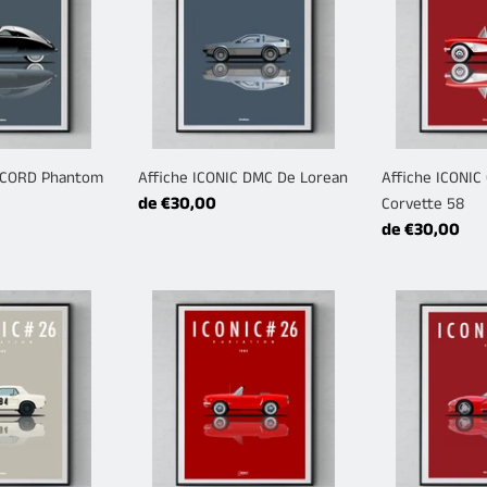
DMC
CHEVROLET
De
Corvette
Lorean
58
C CORD Phantom
Affiche ICONIC DMC De Lorean
Affiche ICONI
Prix
de €30,00
Corvette 58
normal
Prix
de €30,00
normal
Affiche
Affiche
ICONIC
ICONIC
FORD
DODGE
Mustang
Viper
Cabriolet
65