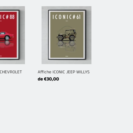
Affiche
ICONIC
JEEP
WILLYS
C CHEVROLET
Affiche ICONIC JEEP WILLYS
Prix
de €30,00
normal