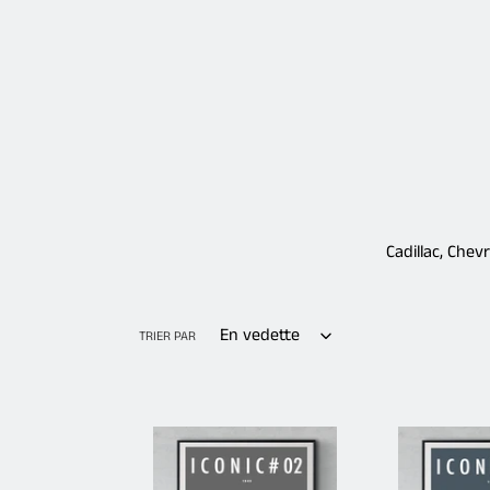
Cadillac, Chev
TRIER PAR
Affiche
Affiche
ICONIC
ICONIC