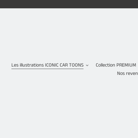
Passer
au
contenu
Les illustrations ICONIC CAR TOONS
Collection PREMIUM
Nos reve