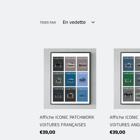
TRIER PAR
Affiche
Affiche
ICONIC
ICONIC
PATCHWORK
PATCHWORK
VOITURES
VOITURES
FRANÇAISES
ANGLAISES
Affiche ICONIC PATCHWORK
Affiche ICONI
VOITURES FRANÇAISES
VOITURES ANG
Prix
€39,00
Prix
€39,00
normal
normal