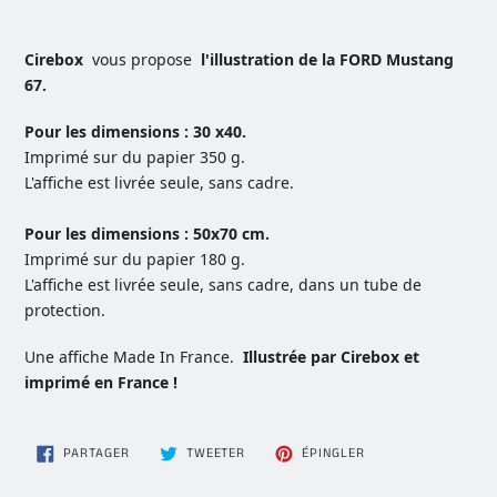
Ajout
d'un
produit
Cirebox
vous propose
l'illustration de la FORD Mustang
à
67.
votre
panier
Pour les dimensions : 30 x40.
Imprimé sur du papier 350 g.
L'affiche est livrée seule, sans cadre.
Pour les dimensions : 50x70 cm.
Imprimé sur du papier 180 g.
L'affiche est livrée seule, sans cadre, dans un tube de
protection.
Une affiche Made In France.
Illustrée par Cirebox et
imprimé en France !
PARTAGER
TWEETER
ÉPINGLER
PARTAGER
TWEETER
ÉPINGLER
SUR
SUR
SUR
FACEBOOK
TWITTER
PINTEREST