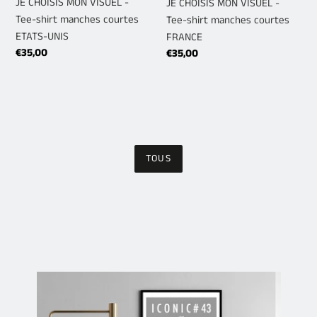
JE CHOISIS MON VISUEL -
JE CHOISIS MON VISUEL -
UNIS
Tee-shirt manches courtes
Tee-shirt manches courtes
ETATS-UNIS
FRANCE
Prix
€35,00
Prix
€35,00
normal
normal
TOUS