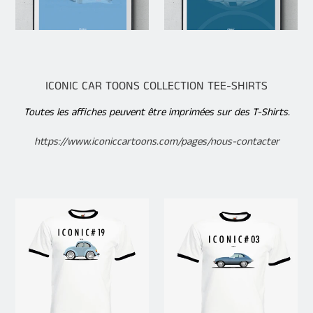
ICONIC CAR TOONS COLLECTION TEE-SHIRTS
Toutes les affiches peuvent être imprimées sur des T-Shirts.
https://www.iconiccartoons.com/pages/nous-contacter
JE
JE
CHOISIS
CHOISIS
MON
MON
VISUEL
VISUEL
-
-
Tee-
T-
shirt
shirt