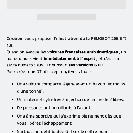
Ajout
d'un
Cirebox
vous propose
l'illustration de la PEUGEOT 205 GTI
produit
1.9.
à
Quand on évoque les
voitures françaises emblématiques
, un
votre
numéro nous vient
immédiatement à l' esprit
, et c'est un
panier
sacré numéro :
205
! Et surtout,
ses versions GTI
!
Pour créer une GTI d'exception, il vous faut :
Une voiture compacte légère avec un hayon (et moins
d'une tonne).
Un moteur 4 cylindres à injection de moins de 2 litres.
De puissants antibrouillards à l'avant.
Une âme sportive qui s'exprime pleinement dès que
vous libérez l'échappement.
Surtout, un petit badge GTI sur le coffre pour