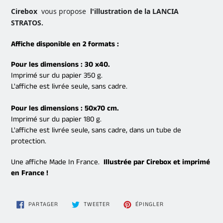
d'un
Cirebox
vous propose
l'illustration de la LANCIA
produit
STRATOS.
à
votre
Affiche disponible en 2 formats :
panier
Pour les dimensions : 30 x40.
Imprimé sur du papier 350 g.
L'affiche est livrée seule, sans cadre.
Pour les dimensions : 50x70 cm.
Imprimé sur du papier 180 g.
L'affiche est livrée seule, sans cadre, dans un tube de
protection.
Une affiche Made In France.
Illustrée par Cirebox et imprimé
en France !
PARTAGER
TWEETER
ÉPINGLER
PARTAGER
TWEETER
ÉPINGLER
SUR
SUR
SUR
FACEBOOK
TWITTER
PINTEREST