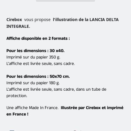
Ajout
d'un
Cirebox
vous propose
l'illustration de la LANCIA DELTA
produit
INTEGRALE.
à
votre
Affiche disponible en 2 formats :
panier
Pour les dimensions : 30 x40.
Imprimé sur du papier 350 g.
L'affiche est livrée seule, sans cadre.
Pour les dimensions : 50x70 cm.
Imprimé sur du papier 180 g.
L'affiche est livrée seule, sans cadre, dans un tube de
protection.
Une affiche Made In France.
Illustrée par Cirebox et imprimé
en France !