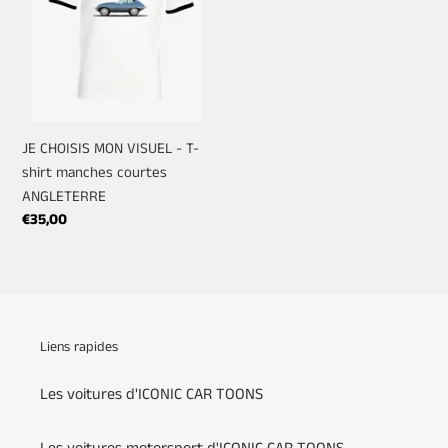
i
VISUEL
-
o
T-
n
shirt
:
manches
courtes
JE CHOISIS MON VISUEL - T-
ANGLETERRE
shirt manches courtes
ANGLETERRE
Prix
€35,00
normal
Liens rapides
Les voitures d'ICONIC CAR TOONS