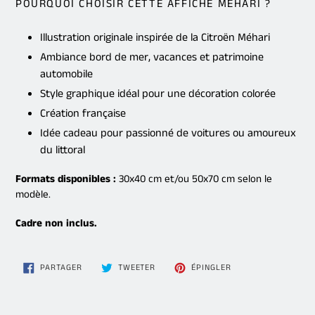
POURQUOI CHOISIR CETTE AFFICHE MÉHARI ?
Illustration originale inspirée de la Citroën Méhari
Ambiance bord de mer, vacances et patrimoine
automobile
Style graphique idéal pour une décoration colorée
Création française
Idée cadeau pour passionné de voitures ou amoureux
du littoral
Formats disponibles :
30x40 cm et/ou 50x70 cm selon le
modèle.
Cadre non inclus.
PARTAGER
TWEETER
ÉPINGLER
PARTAGER
TWEETER
ÉPINGLER
SUR
SUR
SUR
FACEBOOK
TWITTER
PINTEREST